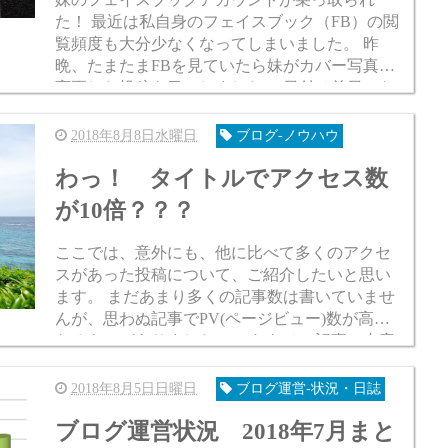
た！ 最近は私自身のフェイスブック（FB）の閲
覧頻度も大分少なくなってしまいました。 昨
晩、たまたまFBを見ていたら妹がカバー写真を
変更した投稿を目にしました。 日付は前日にな
っていました。 「韓国のかわいら...
2018年8月8日水曜日
ブログ-ノウハウ
わっ！ タイトルでアクセス数
が10倍？？？
ここでは、意外にも、他に比べて多くのアクセ
スがあった投稿について、ご紹介したいと思い
ます。 まだあまり多くの記事数は書いていませ
んが、思わぬ記事でPV(ページビュー)数が高く
なるものがありました。 これらは、記事の内容
というよりも、まず、タイトルに目が留...
2018年8月5日日曜日
ブログ運営-状況・日誌
ブログ運営状況 2018年7月まと