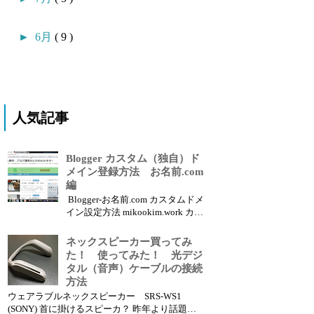
►
6月
( 9 )
人気記事
Blogger カスタム（独自）ド
メイン登録方法 お名前.com
編
Blogger-お名前.com カスタムドメ
イン設定方法 mikookim.work カス
タムドメインのブログサイト こ
こでは、Google Blogger(ブロガ
ネックスピーカー買ってみ
ー)に、お名前.comからカスタム
た！ 使ってみた！ 光デジ
ドメインを取得した場合のDNS関
タル（音声）ケーブルの接続
連の設定方法について紹介しま
方法
す。...
ウェアラブルネックスピーカー SRS-WS1
(SONY) 首に掛けるスピーカ？ 昨年より話題を