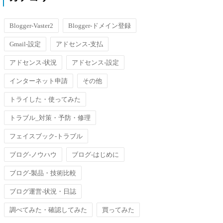
Blogger-Vaster2
Blogger-ドメイン登録
Gmail-設定
アドセンス-支払
アドセンス-状況
アドセンス-設定
インターネット申請
その他
トライした・使ってみた
トラブル_対策・予防・修理
フェイスブック-トラブル
ブログ-ノウハウ
ブログ-はじめに
ブログ-製品・技術比較
ブログ運営-状況・日誌
調べてみた・確認してみた
買ってみた