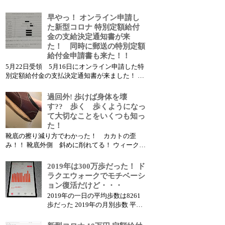
集めているネックスピーカー、興味があったの
で買ってみました。 現時点では、税込、送料込
早やっ！ オンライン申請し
で2万円を少し超える価格帯が最安値のようで
た新型コロナ 特別定額給付
す。 何故興味を持...
金の支給決定通知書が来
た！ 同時に郵送の特別定額
給付金申請書も来た！！
5月22日受領 5月16日にオンライン申請した特
別定額給付金の支払決定通知書が来ました！ 定
額給付金支払決定通知書（一部拡大） オンライ
ン申請して一週間で支払決定通知書が届きまし
過回外! 歩けば身体を壊
た！ この早さ、ちょっと意外でした！ オンライ
す?? 歩く 歩くようになっ
ン申請フォームに関してはち...
て大切なことをいくつも知っ
た！
靴底の擦り減り方でわかった！ カカトの歪
み！！ 靴底外側 斜めに削れてる！ ウィークデ
イは、一日一万歩を目標に歩いて11か月が過ぎ
ました。 それなりに歩くのにも慣れてきまし
2019年は300万歩だった！ ド
た。 しかし、最近 右膝の痛み等あり、この原
ラクエウォークでモチベーシ
因が気になっていまし...
ョン復活だけど・・・
2019年の一日の平均歩数は8261
歩だった 2019年の月別歩数 平均
歩数が8261歩なので365日だ
と、、、 8261歩 x 365日＝