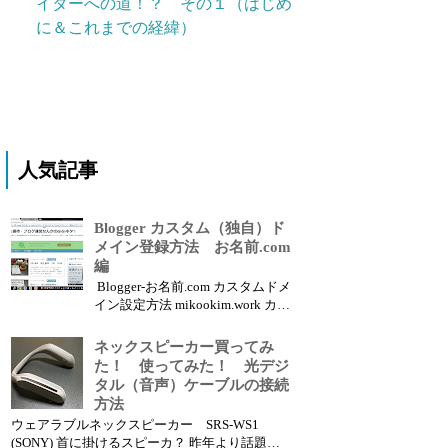
イターへの道！？ その１（はじめ
に＆これまでの経緯）
人気記事
Blogger カスタム（独自）ド
メイン登録方法 お名前.com
編
Blogger-お名前.com カスタムドメ
イン設定方法 mikookim.work カス
タムドメインのブログサイト こ
こでは、Google Blogger(ブロガ
ネックスピーカー買ってみ
ー)に、お名前.comからカスタム
た！ 使ってみた！ 光デジ
ドメインを取得した場合のDNS関
タル（音声）ケーブルの接続
連の設定方法について紹介しま
方法
す。...
ウェアラブルネックスピーカー SRS-WS1
(SONY) 首に掛けるスピーカ？ 昨年より話題を