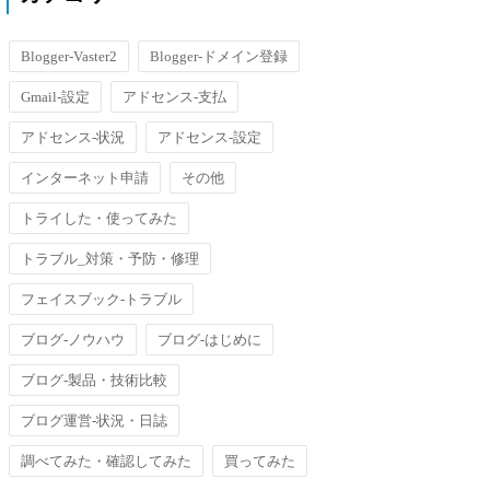
Blogger-Vaster2
Blogger-ドメイン登録
Gmail-設定
アドセンス-支払
アドセンス-状況
アドセンス-設定
インターネット申請
その他
トライした・使ってみた
トラブル_対策・予防・修理
フェイスブック-トラブル
ブログ-ノウハウ
ブログ-はじめに
ブログ-製品・技術比較
ブログ運営-状況・日誌
調べてみた・確認してみた
買ってみた